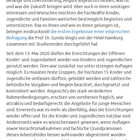
Belange und Überforderung, Ängste angesichts dessen, was ist
und was die Zukunft bringen wird. Aber auch in ihren sonstigen
Interessen und Wünschen möchten die Fachkräfte Kinder,
Jugendliche und Familien weiterhin bestmöglich begleiten und
unterstützen. Das es ihnen und wie es ihnen gelungen ist,
belegen eindrucksvoll
die ersten Ergebnisse einer empirischen
Befragung
die Prof. Dr. Gunda Voigts von der HAW Hamburg
zusammen mit Studierenden durchgeführt hat.
Seit dem 13. Mai 2020 dürfen die Einrichtungen der Offenen
Kinder- und Jugendarbeit wieder von Kindern und Jugendlichen
genutzt werden. Dies war zunächst nur unter strengen Auflagen
möglich. Es mussten feste Gruppen, die höchsten 15 Kinder und
Jugendliche umfassen durften, gebildet werden und zahlreiche
behördliche Vorgaben und Regeln beachtet, durchgesetzt und
kontrolliert werden. Angesichts der stark veränderten
Rahmenbedingungen, erschien von vornherein fraglich, wie
attraktiv und bedarfsgerecht die Angebote für junge Menschen
sind. Einerseits war es mehr als überfällig, dass die Einrichtungen
wieder offen und für die Kinder und Jugendlichen nutzbar sind.
Andererseits wäre es wünschenswert gewesen, wenn Auflagen
sowie Vorsichtsmaßnahmen und fachliche Grundprämissen
dieses Arbeitsfeldes besser aufeinander abgestimmt worden