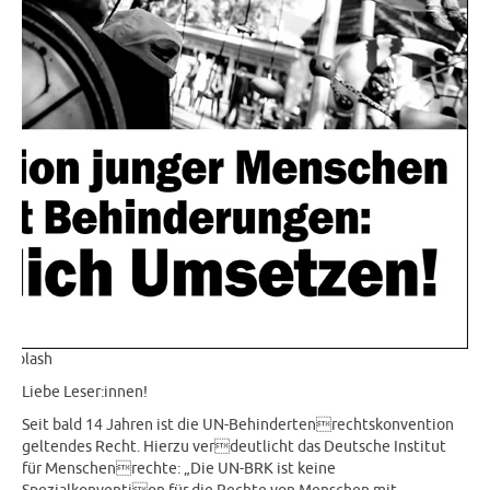
nsplash
Liebe Leser:innen!
Seit bald 14 Jahren ist die UN-Behindertenrechtskonvention
geltendes Recht. Hierzu verdeutlicht das Deutsche Institut
für Menschenrechte: „Die UN-BRK ist keine