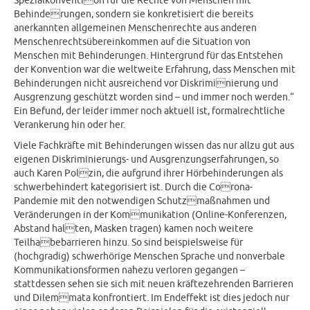
Spezialkonvention für die Rechte von Menschen mit
Behinderungen, sondern sie konkretisiert die bereits
anerkannten allgemeinen Menschenrechte aus anderen
Menschenrechtsübereinkommen auf die Situation von
Menschen mit Behinderungen. Hintergrund für das Entstehen
der Konvention war die weltweite Erfahrung, dass Menschen mit
Behinderungen nicht ausreichend vor Diskriminierung und
Ausgrenzung geschützt worden sind – und immer noch werden.“
Ein Befund, der leider immer noch aktuell ist, formalrechtliche
Verankerung hin oder her.
Viele Fachkräfte mit Behinderungen wissen das nur allzu gut aus
eigenen Diskriminierungs- und Ausgrenzungserfahrungen, so
auch Karen Polzin, die aufgrund ihrer Hörbehinderungen als
schwerbehindert kategorisiert ist. Durch die Corona-
Pandemie mit den notwendigen Schutzmaßnahmen und
Veränderungen in der Kommunikation (Online-Konferenzen,
Abstand halten, Masken tragen) kamen noch weitere
Teilhabebarrieren hinzu. So sind beispielsweise für
(hochgradig) schwerhörige Menschen Sprache und nonverbale
Kommunikationsformen nahezu verloren gegangen –
stattdessen sehen sie sich mit neuen kräftezehrenden Barrieren
und Dilemmata konfrontiert. Im Endeffekt ist dies jedoch nur