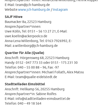
Ansprechpartner*innen: Anna-Lena Willenborg, Henrik Küpper
E-Mail: team@jch-hamburg.de
Website:
www.jch-hamburg.de
/
Instagram
SAJF Höwe
Baumacker 8a, 22523 Hamburg
Ansprechpartner*innen:
Uwe Kölln, Tel: 0151 – 56 13 27 21, E-Mail:
uwe.koelln@ackerpoolco.de
Anna-Lena Willenborg, Tel: 0163-7926992, E-
Mail: a.willenborg@jch-hamburg.de
Quartier für Alle (Qualle)
Anschrift: Hörgensweg 68, 22523 Hamburg
Handy: 0152 - 047 773 33 oder 0151 - 175 231 30
Telefon: 040 – 55 00 88 – 96, Fax: -97
Ansprechpartner*innen: Michael Follath, Alex Matou
E-Mail: team@qualle-eidelstedt.de
Stadtteilladen Eimsbüttel
Anschrift: Hellkamp 56, 20255 Hamburg
Ansprechpartner*in: Sabine Rolfes
E-Mail: info@stadtteilladen-eimsbuettel.de
Telefon: 040 – 49 18 564