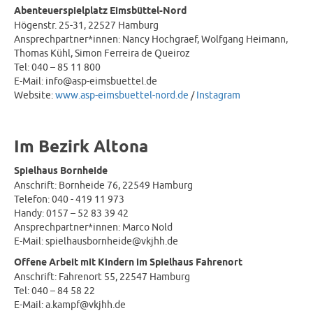
Abenteuerspielplatz Eimsbüttel-Nord
Högenstr. 25-31, 22527 Hamburg
Ansprechpartner*innen: Nancy Hochgraef, Wolfgang Heimann,
Thomas Kühl, Simon Ferreira de Queiroz
Tel: 040 – 85 11 800
E-Mail: info@asp-eimsbuettel.de
Website:
www.asp-eimsbuettel-nord.de
/
Instagram
Im Bezirk Altona
Spielhaus Bornheide
Anschrift: Bornheide 76, 22549 Hamburg
Telefon: 040 - 419 11 973
Handy: 0157 – 52 83 39 42
Ansprechpartner*innen: Marco Nold
E-Mail: spielhausbornheide@vkjhh.de
Offene Arbeit mit Kindern im Spielhaus Fahrenort
Anschrift: Fahrenort 55, 22547 Hamburg
Tel: 040 – 84 58 22
E-Mail: a.kampf@vkjhh.de