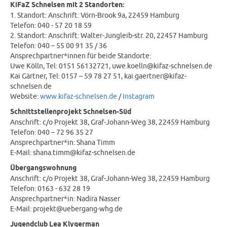
KiFaZ Schnelsen mit 2 Standorten:
1. Standort: Anschrift: Vörn-Brook 9a, 22459 Hamburg
Telefon: 040 - 57 20 18 59
2. Standort: Anschrift: Walter-Jungleib-str. 20, 22457 Hamburg
Telefon: 040 – 55 00 91 35 / 36
Ansprechpartner*innen für beide Standorte:
Uwe Kölln, Tel: 0151 56132721, uwe.koelln@kifaz-schnelsen.de
Kai Gärtner, Tel: 0157 – 59 78 27 51, kai.gaertner@kifaz-
schnelsen.de
Website:
www.kifaz-schnelsen.de
/
Instagram
Schnittstellenprojekt Schnelsen-Süd
Anschrift: c/o Projekt 38, Graf-Johann-Weg 38, 22459 Hamburg
Telefon: 040 – 72 96 35 27
Ansprechpartner*in: Shana Timm
E-Mail: shana.timm@kifaz-schnelsen.de
Übergangswohnung
Anschrift: c/o Projekt 38, Graf-Johann-Weg 38, 22459 Hamburg
Telefon: 0163 - 632 28 19
Ansprechpartner*in: Nadira Nasser
E-Mail: projekt@uebergang-whg.de
Jugendclub Lea Klygerman